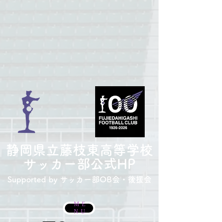
​静岡県立藤枝東高等学校
サッカー部
公式HP
Supported by サッカー部
OB会・後援会
ME
NU