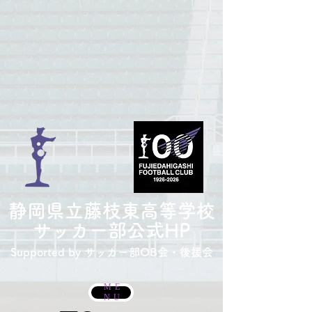
​静岡県立藤枝東高等学校
サッカー部
公式HP
Supported by サッカー部
OB会・後援会
ME
NU