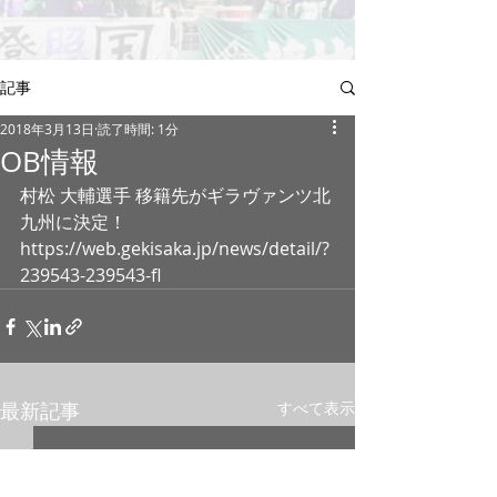
記事
2018年3月13日
読了時間: 1分
OB情報
村松 大輔選手 移籍先がギラヴァンツ北
九州に決定！
https://web.gekisaka.jp/news/detail/?
239543-239543-fl​
最新記事
すべて表示