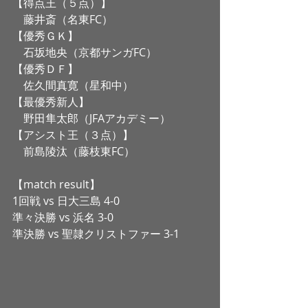
【得点王（５点）】
　藤井斎（名東FC）
【優秀ＧＫ】
　石坂地央（京都サンガFC）
【優秀ＤＦ】
　佐久間真寛（星和中）
【最優秀新人】
　野田隼太郎（JFAアカデミー）
【アシスト王（３点）】
　前島陵汰（藤枝東FC）
【match result】
1回戦 vs 日大三島 4-0
準々決勝 vs 浜名 3-0
準決勝 vs 聖隷クリストファー 3-1