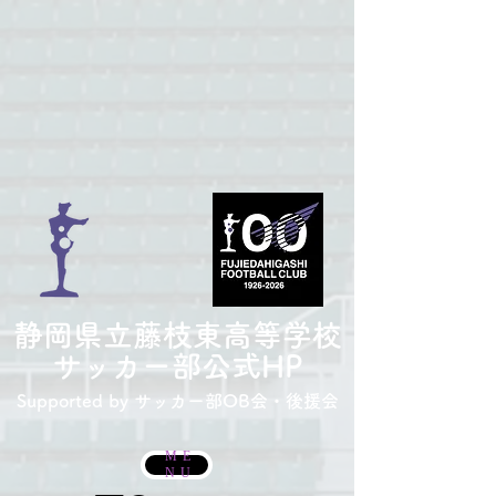
​静岡県立藤枝東高等学校
サッカー部
公式HP
Supported by サッカー部
OB会・後援会
ME
NU