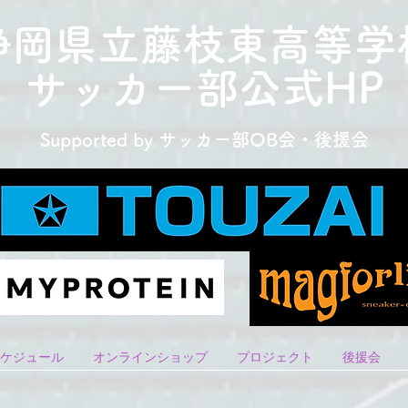
​静岡県立藤枝東高等学
サッカー部
公式HP
Supported by サッカー部
OB会・後援会
ケジュール
オンラインショップ
プロジェクト
後援会