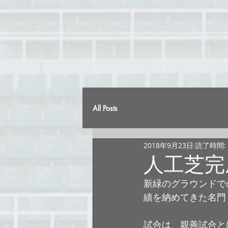
All Posts
2018年9月23日
読了時間:
人工芝完
新緑のグラウンドで
績を納めてきた名門
試合は、親善試合と