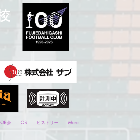
校
OB会
OB
ヒストリー
More