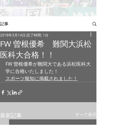
記事
2018年3月14日
読了時間: 1分
FW 曽根優希 難関大浜松
医科大合格！！
FW 曽根優希が難関大である浜松医科大
学に合格いたしました！
​スポーツ報知に掲載されました！
最新記事
すべて表示