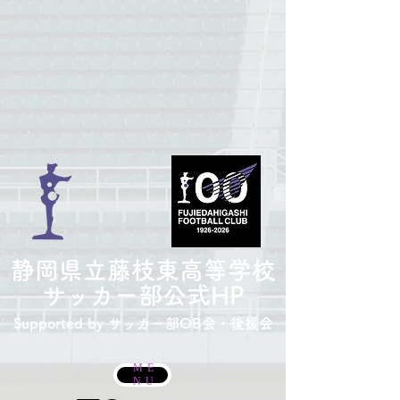
​静岡県立藤枝東高等学校
サッカー部
公式HP
Supported by サッカー部
OB会・後援会
ME
NU