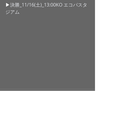
​▶︎
決勝_11/16(土)_13:00KO エコパスタ
ジアム
最新記事
すべて表示