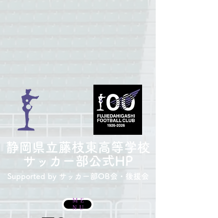
​静岡県立藤枝東高等学校
サッカー部
公式HP
Supported by サッカー部
OB会・後援会
ME
NU