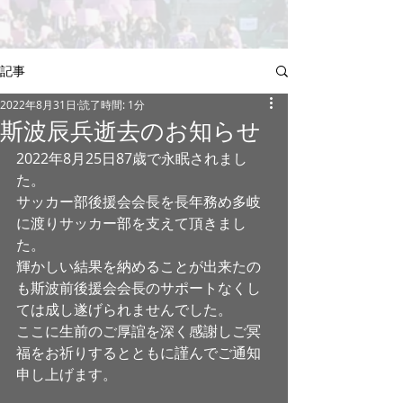
記事
2022年8月31日
読了時間: 1分
斯波辰兵逝去のお知らせ
2022年8月25日87歳で永眠されまし
た。
サッカー部後援会会長を長年務め多岐
に渡りサッカー部を支えて頂きまし
た。
輝かしい結果を納めることが出来たの
も斯波前後援会会長のサポートなくし
ては成し遂げられませんでした。
ここに生前のご厚誼を深く感謝しご冥
福をお祈りするとともに謹んでご通知
申し上げます。