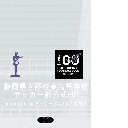
​静岡県立藤枝東高等学校
サッカー部
公式HP
Supported by サッカー部
OB会・後援会
ME
NU