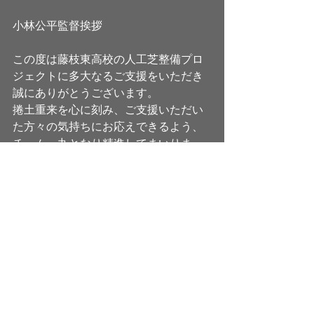
小林公平監督挨拶
この度は藤枝東高校の人工芝整備プロ
ジェクトに多大なるご支援をいただき
誠にありがとうございます。
捲土重来を心に刻み、ご支援いただい
た方々の気持ちにお応えできるよう、
チーム一丸となり精進してまいりま
す。
本当にありがとうございました。
藤枝東高校サッカー部
監督　小林公平
最新記事
すべて表示