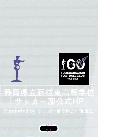
​静岡県立藤枝東高等学校
サッカー部
公式HP
Supported by サッカー部
OB会・後援会
ME
NU